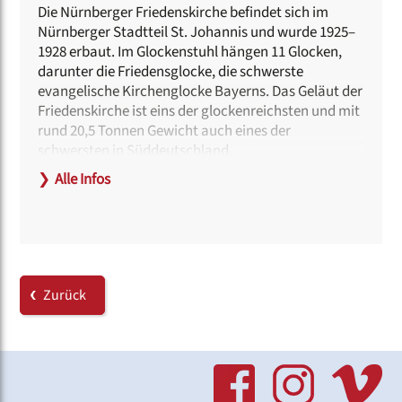
Die Nürnberger Friedenskirche befindet sich im
Nürnberger Stadtteil St. Johannis und wurde 1925–
1928 erbaut. Im Glockenstuhl hängen 11 Glocken,
darunter die Friedensglocke, die schwerste
evangelische Kirchenglocke Bayerns. Das Geläut der
Friedenskirche ist eins der glockenreichsten und mit
rund 20,5 Tonnen Gewicht auch eines der
schwersten in Süddeutschland.
❯
Alle Infos
Unweit der Kirche befindet sich der Friedhof St.
Johannis, auf dem u.a. auch Albrecht Dürer beerdigt
ist.
Hinweise zur Barrierefreiheit:
Am Eingang kann eine Rampe bereitgestellt werden.
Zurück
Dafür wird eine Anmeldung beim Projektbüro
erbeten unter
chorfest[at]deutscher-
chorverband.de
Behindertengerechte Toiletten befinden sich im
Gemeindehaus.