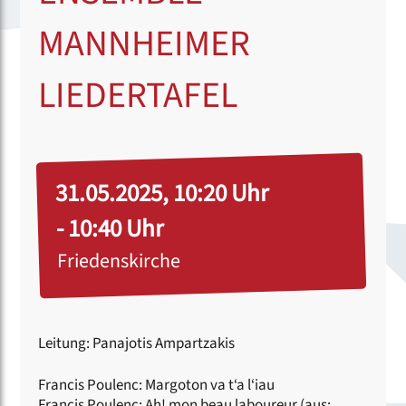
MANNHEIMER
LIEDERTAFEL
31.05.2025, 10:20 Uhr
- 10:40 Uhr
Friedenskirche
Leitung: Panajotis Ampartzakis
Francis Poulenc: Margoton va t‘a l‘iau
Francis Poulenc: Ah! mon beau laboureur (aus: