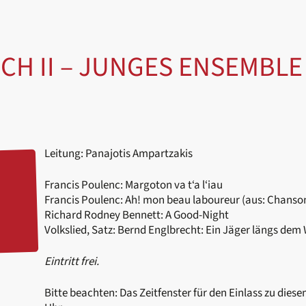
CH II – JUNGES ENSEMBL
Leitung: Panajotis Ampartzakis
Francis Poulenc: Margoton va t‘a l‘iau
Francis Poulenc: Ah! mon beau laboureur (aus: Chansons
Richard Rodney Bennett: A Good-Night
Volkslied, Satz: Bernd Englbrecht: Ein Jäger längs dem
Eintritt frei.
Bitte beachten: Das Zeitfenster für den Einlass zu dies