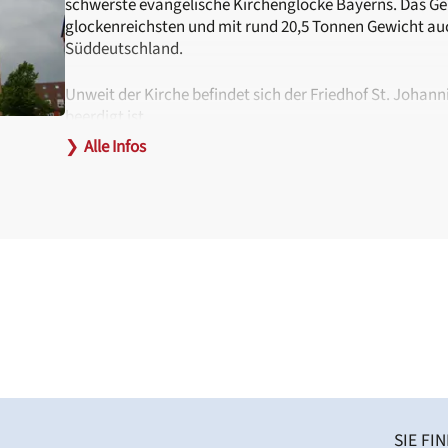
schwerste evangelische Kirchenglocke Bayerns. Das Gelä
glockenreichsten und mit rund 20,5 Tonnen Gewicht auc
Süddeutschland.
Unweit der Kirche befindet sich der Friedhof St. Johann
beerdigt ist.
❯
Alle Infos
Hinweise zur Barrierefreiheit:
Am Eingang kann eine Rampe bereitgestellt werden. D
Projektbüro erbeten unter
chorfest[at]deutscher-ch
Behindertengerechte Toiletten befinden sich im Geme
Haltestellen:
Hallerstraße (Tram 6) sowie Lange Zeile oder Klinikum 
SIE FI