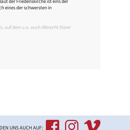
ut der Friedenskirche ist eins der
h eines der schwersten in
is, auf dem u.a. auch Albrecht Dürer
afür wird eine Anmeldung beim
orverband.de
indehaus.
Nord (Bus 34)
NDEN UNS AUCH AUF: