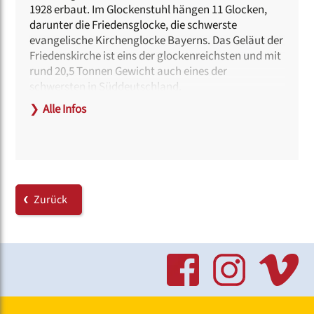
1928 erbaut. Im Glockenstuhl hängen 11 Glocken,
darunter die Friedensglocke, die schwerste
evangelische Kirchenglocke Bayerns. Das Geläut der
Friedenskirche ist eins der glockenreichsten und mit
rund 20,5 Tonnen Gewicht auch eines der
schwersten in Süddeutschland.
❯
Alle Infos
Unweit der Kirche befindet sich der Friedhof St.
Johannis, auf dem u.a. auch Albrecht Dürer beerdigt
ist.
Hinweise zur Barrierefreiheit:
Am Eingang kann eine Rampe bereitgestellt werden.
Zurück
Dafür wird eine Anmeldung beim Projektbüro
erbeten unter
chorfest[at]deutscher-
chorverband.de
Behindertengerechte Toiletten befinden sich im
Gemeindehaus.
Haltestellen: