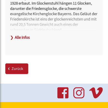
1928 erbaut. Im Glockenstuhl hängen 11 Glocken,
darunter die Friedensglocke, die schwerste
evangelische Kirchenglocke Bayerns. Das Geläut der
Friedenskirche ist eins der glockenreichsten und mit
rund 20,5 Tonnen Gewicht auch eines der
schwersten in Süddeutschland.
❯
Alle Infos
Unweit der Kirche befindet sich der Friedhof St.
Johannis, auf dem u.a. auch Albrecht Dürer beerdigt
ist.
Hinweise zur Barrierefreiheit:
Am Eingang kann eine Rampe bereitgestellt werden.
Zurück
Dafür wird eine Anmeldung beim Projektbüro
erbeten unter
chorfest[at]deutscher-
chorverband.de
Behindertengerechte Toiletten befinden sich im
Gemeindehaus.
Haltestellen: