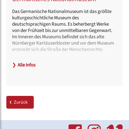
Das Germanische Nationalmuseum ist das größte
kulturgeschichtliche Museum des
deutschsprachigen Raums. Es beherbergt Werke
von der Frühzeit bis zur unmittelbaren Gegenwart.
Im Inneren des Museums befindet sich das alte
Nürnberger Kartäuserkloster und vor dem Museum
erstreckt sich die Straße der Menschenrechte.
Haltestelle:
❯
Alle Infos
Opernhaus (U 2, U3)
Hinweise zur Barrierefreiheit:
Das Museum, das Museums-Café sowie der
Museums-Shop sind barrierefrei zugänglich.
Zurück
Link:
www.gnm.de