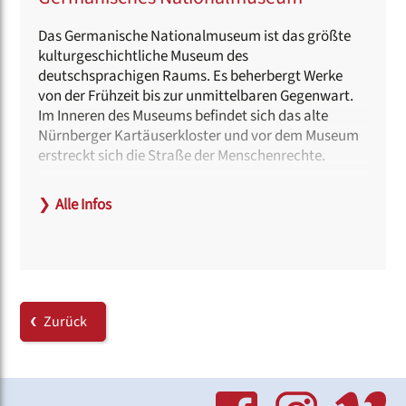
Das Germanische Nationalmuseum ist das größte
kulturgeschichtliche Museum des
deutschsprachigen Raums. Es beherbergt Werke
von der Frühzeit bis zur unmittelbaren Gegenwart.
Im Inneren des Museums befindet sich das alte
Nürnberger Kartäuserkloster und vor dem Museum
erstreckt sich die Straße der Menschenrechte.
Haltestelle:
❯
Alle Infos
Opernhaus (U 2, U3)
Hinweise zur Barrierefreiheit:
Das Museum, das Museums-Café sowie der
Museums-Shop sind barrierefrei zugänglich.
Zurück
Link:
www.gnm.de