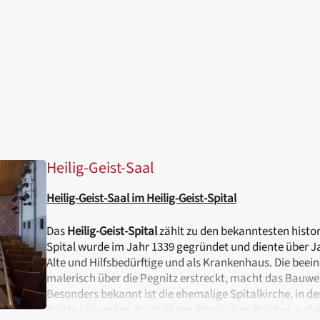
Heilig-Geist-Saal
Heilig-Geist-Saal im Heilig-Geist-Spital
Das
Heilig-Geist-Spital
zählt zu den bekanntesten histo
Spital wurde im Jahr 1339 gegründet und diente über Ja
Alte und Hilfsbedürftige und als Krankenhaus. Die beein
malerisch über die Pegnitz erstreckt, macht das Bauw
Besonders bekannt ist die ehemalige Spitalkirche, in der
Reichskleinodien des Heiligen Römischen Reiches auf