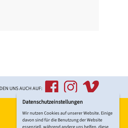
einem der historischen Trakte serviert
sche Küche.
ein bedeutender Veranstaltungsort.
anstaltungen, Tagungen und Feiern
end des Zweiten Weltkriegs im Stil der
 Konzertsaal.
schen Einschränkungen besteht über
NDEN UNS AUCH AUF:
Datenschutzeinstellungen
_spital.html
Wir nutzen Cookies auf unserer Website. Einige
davon sind für die Benutzung der Website
essenziell, während andere uns helfen, diese