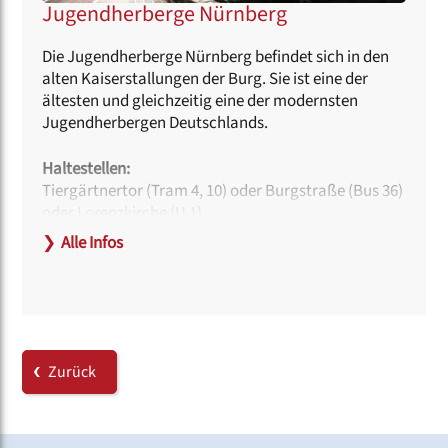
Jugendherberge Nürnberg
Die Jugendherberge Nürnberg befindet sich in den
alten Kaiserstallungen der Burg. Sie ist eine der
ältesten und gleichzeitig eine der modernsten
Jugendherbergen Deutschlands.
Haltestellen:
Tiergärtnertor (Tram 4, 10) oder Burgstraße (Bus 36)
oder Lorenzkirche (U 1)
❯
Alle Infos
Hinweise zur Barrierefreiheit:
Rollstuhlfahrer haben zwar stufenlosen Zugang ins
Haus und in alle Räume, aber es ist gegebenenfalls
Hilfe nötig, um den Anstieg aus der Innenstadt bis
zur Jugendherberge zu überwinden.
Im Haus gibt es drei barrierefrei konzipierte WCs.
Zurück
Link: