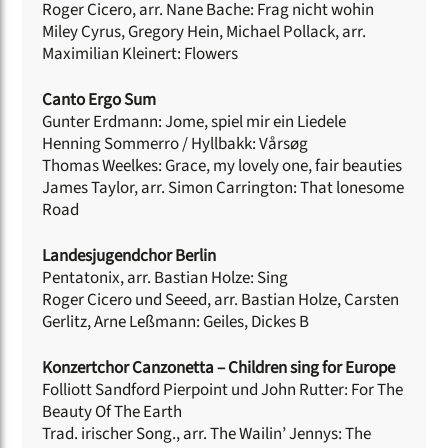
Roger Cicero, arr. Nane Bache: Frag nicht wohin
Miley Cyrus, Gregory Hein, Michael Pollack, arr.
Maximilian Kleinert: Flowers
Canto Ergo Sum
Gunter Erdmann: Jome, spiel mir ein Liedele
Henning Sommerro / Hyllbakk: Vårsøg
Thomas Weelkes: Grace, my lovely one, fair beauties
James Taylor, arr. Simon Carrington: That lonesome
Road
Landesjugendchor Berlin
Pentatonix, arr. Bastian Holze: Sing
Roger Cicero und Seeed, arr. Bastian Holze, Carsten
Gerlitz, Arne Leßmann: Geiles, Dickes B
Konzertchor Canzonetta – Children sing for Europe
Folliott Sandford Pierpoint und John Rutter: For The
Beauty Of The Earth
Trad. irischer Song., arr. The Wailin’ Jennys: The