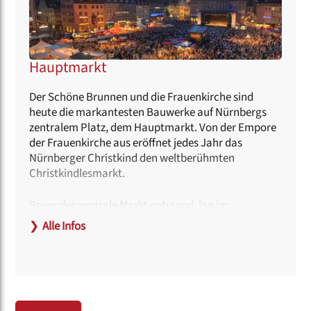
Hauptmarkt
Der Schöne Brunnen und die Frauenkirche sind
heute die markantesten Bauwerke auf Nürnbergs
zentralem Platz, dem Hauptmarkt. Von der Empore
der Frauenkirche aus eröffnet jedes Jahr das
Nürnberger Christkind den weltberühmten
Christkindlesmarkt.
Bevor der zentrale Markt entstand, lag im
Pegnitzareal das jüdische Wohngebiet Nürnbergs.
❯
Alle Infos
Während des Pogroms von 1349 wurden fast 600
Jüdinnen und Juden getötet und das jüdische Viertel
zerstört. Auf der so entstandenen weitläufigen
Fläche ließ Kaiser Karl IV. an der Stelle der Synagoge
die Frauenkirche errichten. Rund um die Kirche