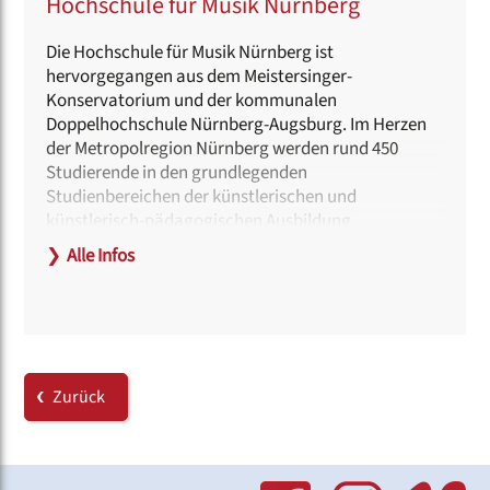
Hochschule für Musik Nürnberg
Die Hochschule für Musik Nürnberg ist
hervorgegangen aus dem Meistersinger-
Konservatorium und der kommunalen
Doppelhochschule Nürnberg-Augsburg. Im Herzen
der Metropolregion Nürnberg werden rund 450
Studierende in den grundlegenden
Studienbereichen der künstlerischen und
künstlerisch-pädagogischen Ausbildung
unterrichtet.
❯
Alle Infos
Im Rahmen des Chorfests finden Konzerte im
Kammermusiksaal und im Orchestersaal, dem
Herzstück der Hochschule, statt.
Haltestelle:
Zurück
Sebastianspital (Bus 65)
Hinweise zur Barrierefreiheit: