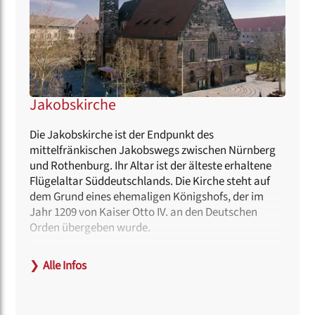
Jakobskirche
Die Jakobskirche ist der Endpunkt des
mittelfränkischen Jakobswegs zwischen Nürnberg
und Rothenburg. Ihr Altar ist der älteste erhaltene
Flügelaltar Süddeutschlands. Die Kirche steht auf
dem Grund eines ehemaligen Königshofs, der im
Jahr 1209 von Kaiser Otto IV. an den Deutschen
Orden übergeben wurde.
Haltestelle:
❯
Alle Infos
Weißer Turm (U 1)
Hinweise zur Barrierefreiheit: