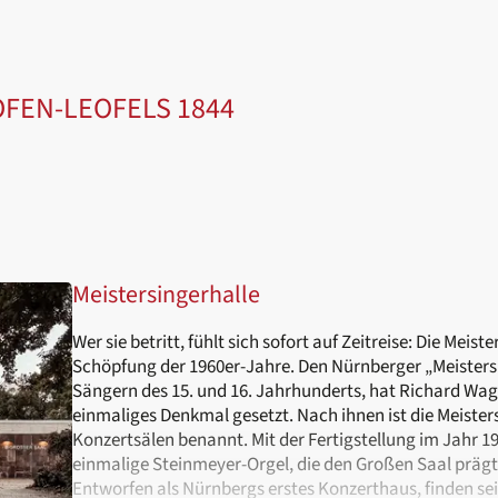
FEN-LEOFELS 1844
Meistersingerhalle
Wer sie betritt, fühlt sich sofort auf Zeitreise: Die Meist
Schöpfung der 1960er-Jahre. Den Nürnberger „Meisters
Sängern des 15. und 16. Jahrhunderts, hat Richard Wag
einmaliges Denkmal gesetzt. Nach ihnen ist die Meisters
Konzertsälen benannt. Mit der Fertigstellung im Jahr 1
einmalige Steinmeyer-Orgel, die den Großen Saal prägt
Entworfen als Nürnbergs erstes Konzerthaus, finden se