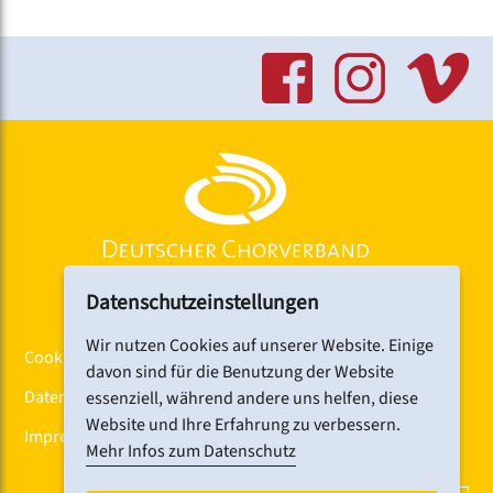
Ausstellungsraum der Kunsthalle.
1974 ging die selbstverwaltete
KOMMunikationszentrale an den Start und wurde
zum Vorbild für Jugendzentren in ganz Deutschland
und darüber hinaus. Aus dem KOMM entwickelte
sich ab 1997 das städtische Kultur- und
Kommunikationszentrum K4.
Umfassend saniert, bietet das Künstlerhaus mit
seinem Innenhof auf 7.000 Quadratmetern Raum für
Kultur im Zentrum: Ehrenamtlich verwaltete
Werkstätten, Kino, Gruppen, Chöre und Vereine
haben hier ihr Zuhause. Im Festsaal gehen Konzerte,
Datenschutzeinstellungen
Theater und andere Kulturveranstaltungen über die
Bühne. Das Filmhauscafé sowie das Restaurant
Wir nutzen Cookies auf unserer Website. Einige
Pfundskerl mit lauschigem Biergarten sind beliebte
Cookiebanner
davon sind für die Benutzung der Website
Anlaufstellen für hungrige und durstige Gäste.
Datenschutz
essenziell, während andere uns helfen, diese
Haltestelle:
Website und Ihre Erfahrung zu verbessern.
Impressum
Hauptbahnhof (U 1, U 2, U 3 | Tram 5, 7, 8, 11 | Bus 43,
Mehr Infos zum Datenschutz
44 | S 1 bis S 6 | RE, RB und Fernverkehr)