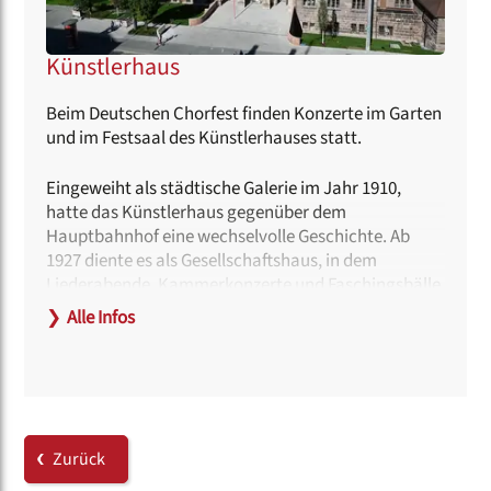
Künstlerhaus
Beim Deutschen Chorfest finden Konzerte im Garten
und im Festsaal des Künstlerhauses statt.
Eingeweiht als städtische Galerie im Jahr 1910,
hatte das Künstlerhaus gegenüber dem
Hauptbahnhof eine wechselvolle Geschichte. Ab
1927 diente es als Gesellschaftshaus, in dem
Liederabende, Kammerkonzerte und Faschingsbälle
der Künstlerverbände stattfanden.
❯
Alle Infos
Nach der Machtergreifung übernahmen die
Nationalsozialisten die Leitung und zeigten 1935
eine Ausstellung zur sogenannten „Entarteten
Kunst“. Ab 1945 erlebte das durch einen
Bombentreffer beschädigte Gebäude
unterschiedliche Nutzungen, unter anderem als
Zurück
Offizierskasino der US-Army und später als