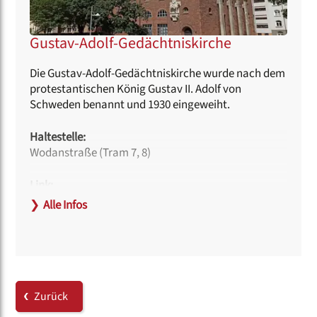
Gustav-Adolf-Gedächtniskirche
Die Gustav-Adolf-Gedächtniskirche wurde nach dem
protestantischen König Gustav II. Adolf von
Schweden benannt und 1930 eingeweiht.
Haltestelle:
Wodanstraße (Tram 7, 8)
Link:
www.evangelischimsueden-nuernberg.de
❯
Alle Infos
Hinweise zur Barrierefreiheit:
An der Seite der Kirche, rechts vom Eingang, gibt es
einen Fahrstuhl.
Behindertengerechte Toiletten sind vorhanden.
Zurück