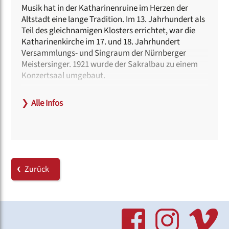
Musik hat in der Katharinenruine im Herzen der
Altstadt eine lange Tradition. Im 13. Jahrhundert als
Teil des gleichnamigen Klosters errichtet, war die
Katharinenkirche im 17. und 18. Jahrhundert
Versammlungs- und Singraum der Nürnberger
Meistersinger. 1921 wurde der Sakralbau zu einem
Konzertsaal umgebaut.
Im Zweiten Weltkrieg bis auf die
❯
Alle Infos
Umfassungsmauern zerstört, dient die
Katharinenruine seit den 1970er-Jahren als
Freilichtbühne. Ob Bardentreffen, st. katharina open
air oder Sommernachtsfilmfestival –
Nürnbergerinnen, Nürnberger und Gäste lieben die
Atmosphäre an diesem besonderen Ort.
Zurück
Haltestellen:
Wöhrder Wiese (U 2, U 3 | Tram 8) oder Marientor
(Tram 8)