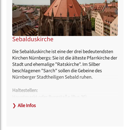
Sebalduskirche
Die Sebalduskirche ist eine der drei bedeutendsten
Kirchen Nürnbergs: Sie ist die älteste Pfarrkirche der
Stadt und ehemalige "Ratskirche". Im Silber
beschlagenen "Sarch" sollen die Gebeine des
Nürnberger Stadtheiligen Sebald ruhen.
Haltestellen:
Hauptmarkt oder Burgstaße (Bus 36)
❯
Alle Infos
Hinweise zur Barrierefreiheit:
Die Kirche ist für Menschen im Rollstuhl voll
zugänglich.
Behindertengerechte Toiletten befinden sich im