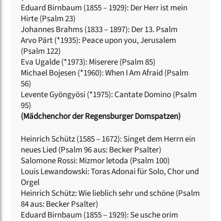
Eduard Birnbaum (1855 – 1929): Der Herr ist mein
Hirte (Psalm 23)
Johannes Brahms (1833 – 1897): Der 13. Psalm
Arvo Pärt (*1935): Peace upon you, Jerusalem
(Psalm 122)
Eva Ugalde (*1973): Miserere (Psalm 85)
Michael Bojesen (*1960): When I Am Afraid (Psalm
56)
Levente Gyöngyösi (*1975): Cantate Domino (Psalm
95)
(Mädchenchor der Regensburger Domspatzen)
Heinrich Schütz (1585 – 1672): Singet dem Herrn ein
neues Lied (Psalm 96 aus: Becker Psalter)
Salomone Rossi: Mizmor letoda (Psalm 100)
Louis Lewandowski: Toras Adonai für Solo, Chor und
Orgel
Heinrich Schütz: Wie lieblich sehr und schöne (Psalm
84 aus: Becker Psalter)
Eduard Birnbaum (1855 – 1929): Se usche orim