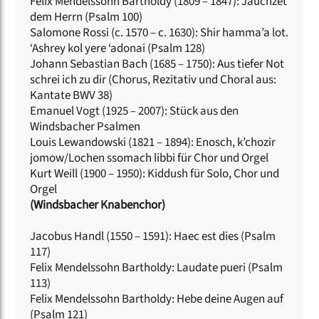
Felix Mendelssohn Bartholdy (1809 – 1847): Jauchzet
dem Herrn (Psalm 100)
Salomone Rossi (c. 1570 – c. 1630): Shir hamma’a lot.
‘Ashrey kol yere ‘adonai (Psalm 128)
Johann Sebastian Bach (1685 – 1750): Aus tiefer Not
schrei ich zu dir (Chorus, Rezitativ und Choral aus:
Kantate BWV 38)
Emanuel Vogt (1925 – 2007): Stück aus den
Windsbacher Psalmen
Louis Lewandowski (1821 – 1894): Enosch, k’chozir
jomow/Lochen ssomach libbi für Chor und Orgel
Kurt Weill (1900 – 1950): Kiddush für Solo, Chor und
Orgel
(Windsbacher Knabenchor)
Jacobus Handl (1550 – 1591): Haec est dies (Psalm
117)
Felix Mendelssohn Bartholdy: Laudate pueri (Psalm
113)
Felix Mendelssohn Bartholdy: Hebe deine Augen auf
(Psalm 121)