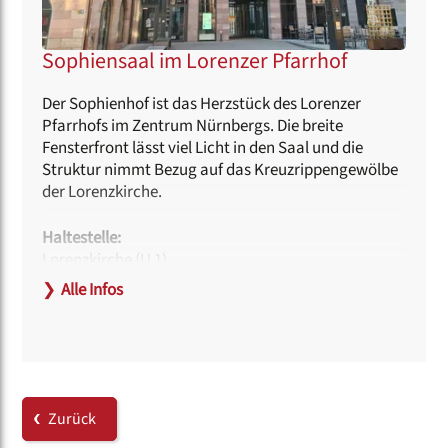
Sophiensaal im Lorenzer Pfarrhof
Der Sophienhof ist das Herzstück des Lorenzer
Pfarrhofs im Zentrum Nürnbergs. Die breite
Fensterfront lässt viel Licht in den Saal und die
Struktur nimmt Bezug auf das Kreuzrippengewölbe
der Lorenzkirche.
Haltestelle:
Lorenzkirche (U 1)
❯
Alle Infos
Hinweise zur Barrierefreiheit:
Der Zugang kann ebenerdig über den Haupteingang
erfolgen.
Zum Backstage-Bereich gibt es einen Zugang über
einen Aufzug.
Behindertengerechte Toiletten sind vorhanden.
Zurück