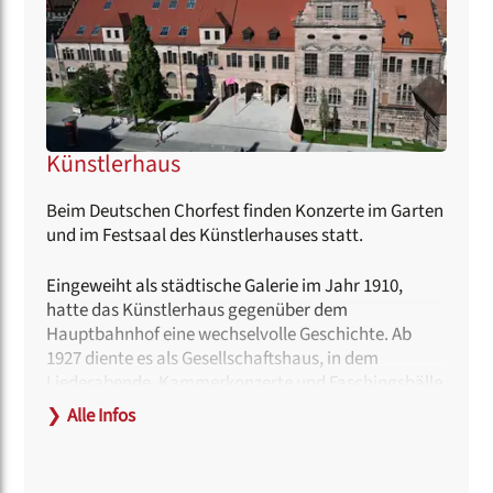
Künstlerhaus
Beim Deutschen Chorfest finden Konzerte im Garten
und im Festsaal des Künstlerhauses statt.
Eingeweiht als städtische Galerie im Jahr 1910,
hatte das Künstlerhaus gegenüber dem
Hauptbahnhof eine wechselvolle Geschichte. Ab
1927 diente es als Gesellschaftshaus, in dem
Liederabende, Kammerkonzerte und Faschingsbälle
der Künstlerverbände stattfanden.
❯
Alle Infos
Nach der Machtergreifung übernahmen die
Nationalsozialisten die Leitung und zeigten 1935
eine Ausstellung zur sogenannten „Entarteten