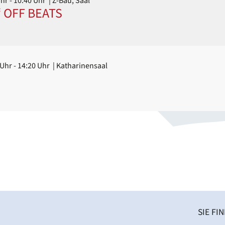
Uhr
- 10:40 Uhr
| Z-Bau, Saal
‘ OFF BEATS
 Uhr
- 14:20 Uhr
| Katharinensaal
SIE FI