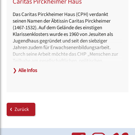
Caritas Pirckheimer Haus
Das Caritas Pirckheimer Haus (CPH) verdankt
seinen Namen der Äbtissin Caritas Pirckheimer
(1467-1532). Auf dem Gelände des einstigen
Klarissenklosters wurde es 1960 von Jesuiten als
Jugendhaus gegründet und seit den siebziger
Jahren zudem für Erwachsenenbildungsarbeit.
Durch seine Arbeit möchte das CHP „Menschen zur
Teilhabe am gesellschaftlichen, politischen,
kulturellen, religiösen und spirituellen Leben und zu
❯
Alle Infos
einem verantwortungsvollen, wertschätzenden und
nachhaltigen Lebensstil ermutigen.“
Haltestellen:
Lorenzkirche (U 1) oder Hauptbahnhof (U 1, U 2, U 3 |
Tram 5, 7, 8, 11 | Bus 43, 44 | S 1 bis S 6 | RE, RB und
Zurück
Fernverkehr)
Hinweise zur Barrierefreiheit:
Ein barrierefreier Zugang ist über den Haupteingang