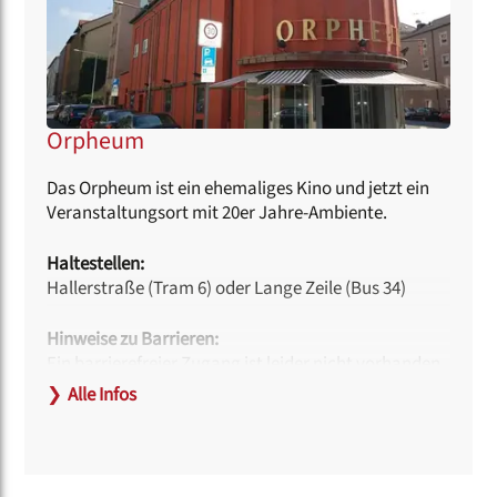
Orpheum
Das Orpheum ist ein ehemaliges Kino und jetzt ein
Veranstaltungsort mit 20er Jahre-Ambiente.
Haltestellen:
Hallerstraße (Tram 6) oder Lange Zeile (Bus 34)
Hinweise zu Barrieren:
Ein barrierefreier Zugang ist leider nicht vorhanden.
❯
Alle Infos
Link:
www.orpheum-nuernberg.de