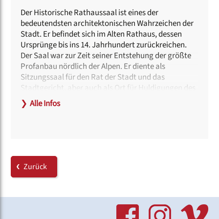
Der Historische Rathaussaal ist eines der
bedeutendsten architektonischen Wahrzeichen der
Stadt. Er befindet sich im Alten Rathaus, dessen
Ursprünge bis ins 14. Jahrhundert zurückreichen.
Der Saal war zur Zeit seiner Entstehung der größte
Profanbau nördlich der Alpen. Er diente als
Sitzungssaal für den Rat der Stadt und das
Stadtgericht, aber auch als Ort für Huldigungen des
Kaisers, wenn dieser in der Reichsstadt Nürnberg
❯
Alle Infos
verweilte.
Besonders beeindruckend waren bis zu seiner
Zerstörung im Zweiten Weltkrieg die prachtvolle
Decke mit ihren kunstvollen Verzierungen sowie die
monumentalen Wandgemälde, die Szenen aus der
Zurück
Stadtgeschichte zeigten. Heute wird der Saal für
verschiedene kulturelle und offizielle
Veranstaltungen genutzt. Neben Empfängen und
Festakten der Stadt finden hier auch Ausstellungen,
Konzerte und Vorträge statt.