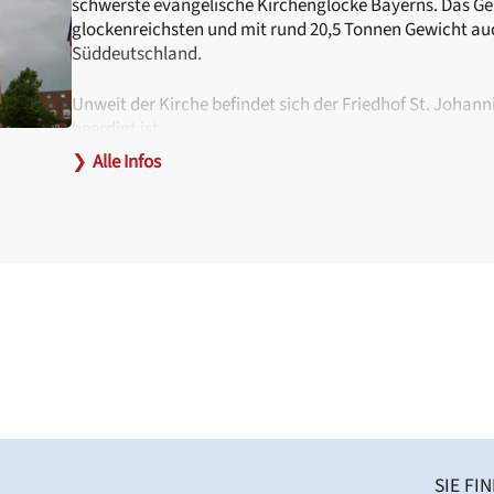
schwerste evangelische Kirchenglocke Bayerns. Das Gelä
glockenreichsten und mit rund 20,5 Tonnen Gewicht auc
Süddeutschland.
Unweit der Kirche befindet sich der Friedhof St. Johann
beerdigt ist.
❯
Alle Infos
Hinweise zur Barrierefreiheit:
Am Eingang kann eine Rampe bereitgestellt werden. D
Projektbüro erbeten unter
chorfest[at]deutscher-ch
Behindertengerechte Toiletten befinden sich im Geme
Haltestellen:
Hallerstraße (Tram 6) sowie Lange Zeile oder Klinikum 
SIE FI