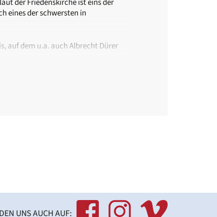
ut der Friedenskirche ist eins der
h eines der schwersten in
is, auf dem u.a. auch Albrecht Dürer
afür wird eine Anmeldung beim
orverband.de
indehaus.
Nord (Bus 34)
NDEN UNS AUCH AUF: