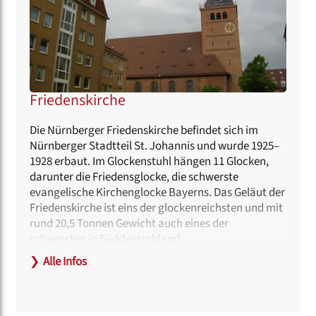
Friedenskirche
Die Nürnberger Friedenskirche befindet sich im
Nürnberger Stadtteil St. Johannis und wurde 1925–
1928 erbaut. Im Glockenstuhl hängen 11 Glocken,
darunter die Friedensglocke, die schwerste
evangelische Kirchenglocke Bayerns. Das Geläut der
Friedenskirche ist eins der glockenreichsten und mit
rund 20,5 Tonnen Gewicht auch eines der
schwersten in Süddeutschland.
❯
Alle Infos
Unweit der Kirche befindet sich der Friedhof St.
Johannis, auf dem u.a. auch Albrecht Dürer beerdigt
ist.