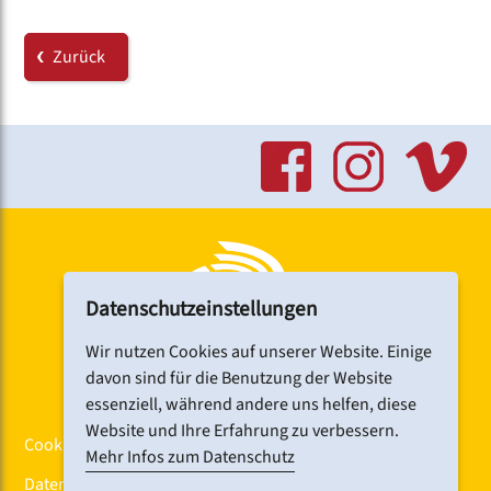
Hinweise zur Barrierefreiheit:
Am Eingang kann eine Rampe bereitgestellt werden.
Zurück
Dafür wird eine Anmeldung beim Projektbüro
erbeten unter
chorfest[at]deutscher-
chorverband.de
Behindertengerechte Toiletten befinden sich im
Gemeindehaus.
Haltestellen:
Hallerstraße (Tram 6) sowie Lange Zeile oder
Klinikum Nord (Bus 34)
Datenschutzeinstellungen
Wir nutzen Cookies auf unserer Website. Einige
davon sind für die Benutzung der Website
essenziell, während andere uns helfen, diese
Website und Ihre Erfahrung zu verbessern.
Cookiebanner
Mehr Infos zum Datenschutz
Datenschutz