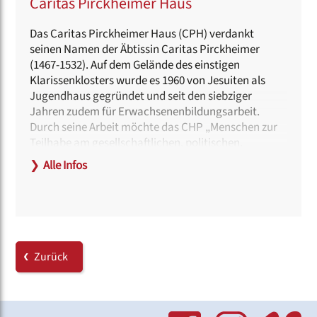
Caritas Pirckheimer Haus
Das Caritas Pirckheimer Haus (CPH) verdankt
seinen Namen der Äbtissin Caritas Pirckheimer
(1467-1532). Auf dem Gelände des einstigen
Klarissenklosters wurde es 1960 von Jesuiten als
Jugendhaus gegründet und seit den siebziger
Jahren zudem für Erwachsenenbildungsarbeit.
Durch seine Arbeit möchte das CHP „Menschen zur
Teilhabe am gesellschaftlichen, politischen,
kulturellen, religiösen und spirituellen Leben und zu
❯
Alle Infos
einem verantwortungsvollen, wertschätzenden und
nachhaltigen Lebensstil ermutigen.“
Haltestellen:
Lorenzkirche (U 1) oder Hauptbahnhof (U 1, U 2, U 3 |
Tram 5, 7, 8, 11 | Bus 43, 44 | S 1 bis S 6 | RE, RB und
Zurück
Fernverkehr)
Hinweise zur Barrierefreiheit:
Ein barrierefreier Zugang ist über den Haupteingang