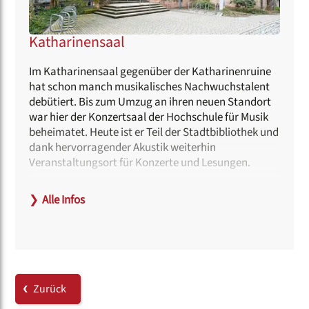
Katharinensaal
Im Katharinensaal gegenüber der Katharinenruine
hat schon manch musikalisches Nachwuchstalent
debütiert. Bis zum Umzug an ihren neuen Standort
war hier der Konzertsaal der Hochschule für Musik
beheimatet. Heute ist er Teil der Stadtbibliothek und
dank hervorragender Akustik weiterhin
Veranstaltungsort für Konzerte und Lesungen.
Haltestellen:
❯
Alle Infos
Wöhrder Wiese (U 2, U 3 | Tram 8) oder Marientor
(Tram 8)
Hinweise zur Barrierefreiheit:
Der Zugang im Rollstuhl kann über eine Rampe am
Haupteingang erfolgen.
Zurück