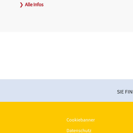
❯
Alle Infos
Link:
www.orpheum-nuernberg.de
SIE FI
Cookiebanner
Datenschutz