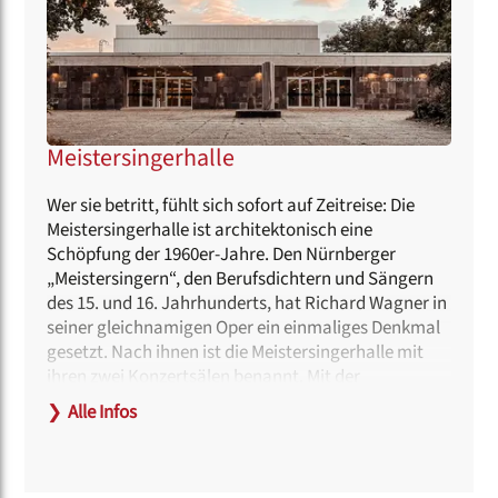
Meistersingerhalle
Wer sie betritt, fühlt sich sofort auf Zeitreise: Die
Meistersingerhalle ist architektonisch eine
Schöpfung der 1960er-Jahre. Den Nürnberger
„Meistersingern“, den Berufsdichtern und Sängern
des 15. und 16. Jahrhunderts, hat Richard Wagner in
seiner gleichnamigen Oper ein einmaliges Denkmal
gesetzt. Nach ihnen ist die Meistersingerhalle mit
ihren zwei Konzertsälen benannt. Mit der
Fertigstellung im Jahr 1963 erhielt Nürnberg auch
❯
Alle Infos
die einmalige Steinmeyer-Orgel, die den Großen
Saal prägt.
Entworfen als Nürnbergs erstes Konzerthaus, finden