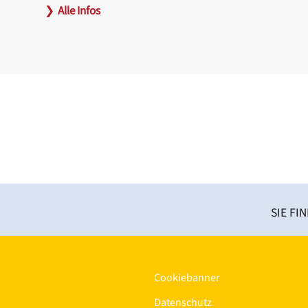
❯
Alle Infos
Link:
www.orpheum-nuernberg.de
SIE FI
Cookiebanner
Datenschutz