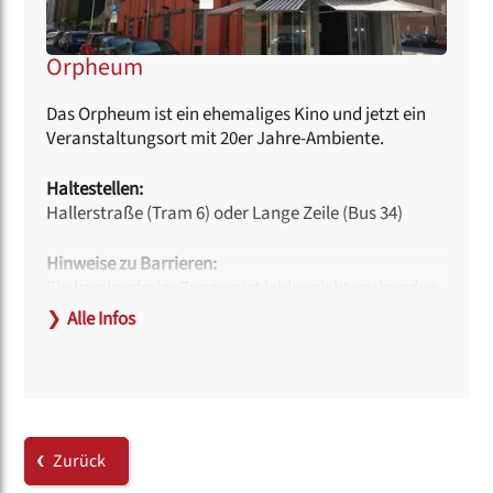
Orpheum
Das Orpheum ist ein ehemaliges Kino und jetzt ein
Veranstaltungsort mit 20er Jahre-Ambiente.
Haltestellen:
Hallerstraße (Tram 6) oder Lange Zeile (Bus 34)
Hinweise zu Barrieren:
Ein barrierefreier Zugang ist leider nicht vorhanden.
❯
Alle Infos
Link:
www.orpheum-nuernberg.de
Zurück