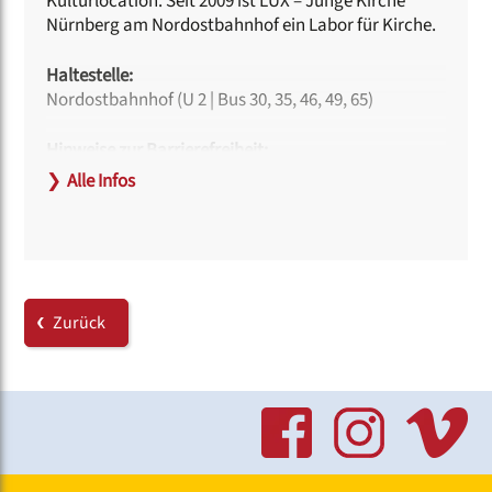
Kulturlocation. Seit 2009 ist LUX – Junge Kirche
Nürnberg am Nordostbahnhof ein Labor für Kirche.
Haltestelle:
Nordostbahnhof (U 2 | Bus 30, 35, 46, 49, 65)
Hinweise zur Barrierefreiheit:
Am Haupteingang und an der Bühne ermöglichen
❯
Alle Infos
Rampen die Nutzung mit Rollstuhl.
Behindertengerechte Toiletten sind vorhanden.
Link:
www.lux-jungekirche.de
Zurück