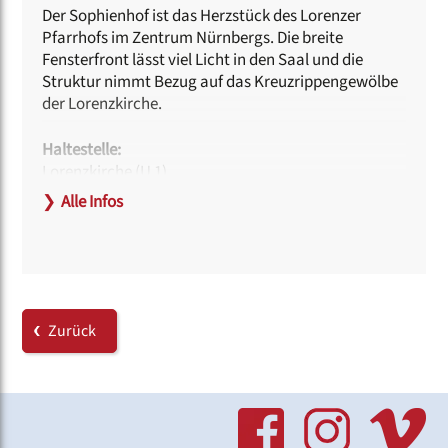
Der Sophienhof ist das Herzstück des Lorenzer
Pfarrhofs im Zentrum Nürnbergs. Die breite
Fensterfront lässt viel Licht in den Saal und die
Struktur nimmt Bezug auf das Kreuzrippengewölbe
der Lorenzkirche.
Haltestelle:
Lorenzkirche (U 1)
❯
Alle Infos
Hinweise zur Barrierefreiheit:
Der Zugang kann ebenerdig über den Haupteingang
erfolgen.
Zum Backstage-Bereich gibt es einen Zugang über
einen Aufzug.
Behindertengerechte Toiletten sind vorhanden.
Zurück