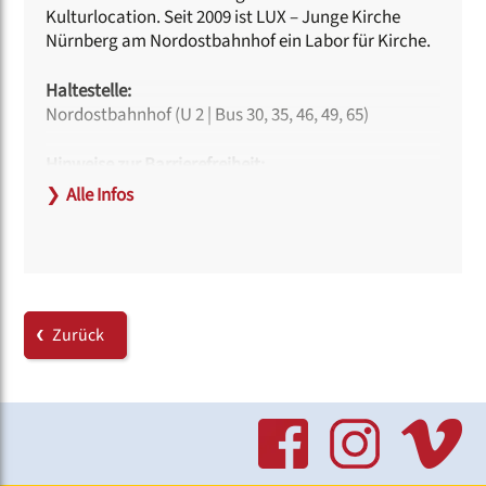
Kulturlocation. Seit 2009 ist LUX – Junge Kirche
Nürnberg am Nordostbahnhof ein Labor für Kirche.
Haltestelle:
Nordostbahnhof (U 2 | Bus 30, 35, 46, 49, 65)
Hinweise zur Barrierefreiheit:
Am Haupteingang und an der Bühne ermöglichen
❯
Alle Infos
Rampen die Nutzung mit Rollstuhl.
Behindertengerechte Toiletten sind vorhanden.
Link:
www.lux-jungekirche.de
Zurück