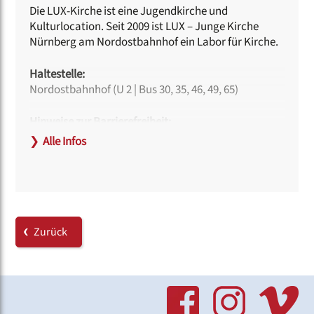
Die LUX-Kirche ist eine Jugendkirche und
Kulturlocation. Seit 2009 ist LUX – Junge Kirche
Nürnberg am Nordostbahnhof ein Labor für Kirche.
Haltestelle:
Nordostbahnhof (U 2 | Bus 30, 35, 46, 49, 65)
Hinweise zur Barrierefreiheit:
Am Haupteingang und an der Bühne ermöglichen
❯
Alle Infos
Rampen die Nutzung mit Rollstuhl.
Behindertengerechte Toiletten sind vorhanden.
Link:
www.lux-jungekirche.de
Zurück