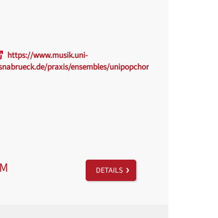
https://www.musik.uni-
snabrueck.de/praxis/ensembles/unipopchor.html
AM
DETAILS