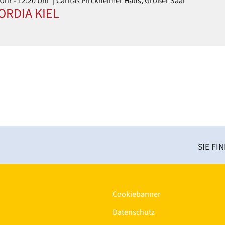
 Uhr
- 12:20 Uhr
| Caritas Pirckheimer Haus, Großer Saal
RDIA KIEL
SIE FI
Cookiebanner
Datenschutz